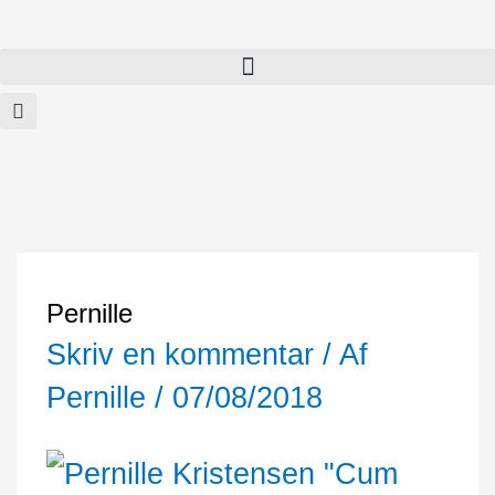
Gå
til
indholdet
Pernille
Skriv en kommentar
/ Af
Pernille
/
07/08/2018