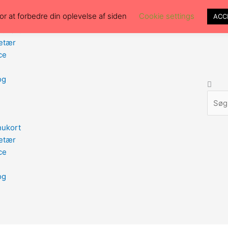
r at forbedre din oplevelse af siden
Cookie settings
ACC
nukort
retær
ce
og
Søg
nukort
retær
ce
og