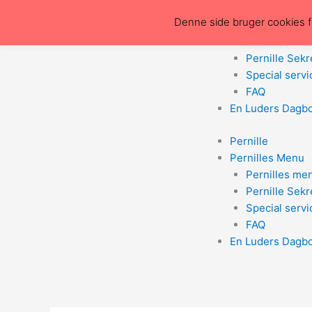
Gå
Pernille
Denne side bruger cookies fo
til
Pernilles Menu
indholdet
Pernilles me
Pernille Sek
Special servi
FAQ
En Luders Dagb
Pernille
Pernilles Menu
Pernilles me
Pernille Sek
Special servi
FAQ
En Luders Dagb