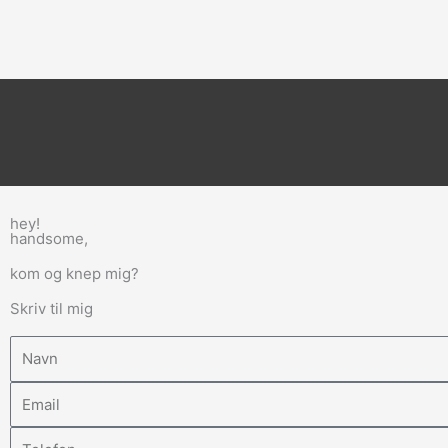
hey!
handsome,
kom og knep mig?
Skriv til mig
Name
Email
Phone