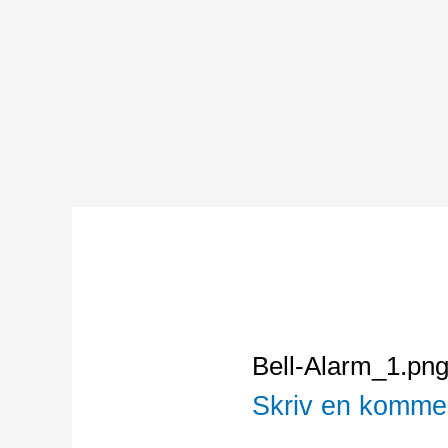
Gå
til
indholdet
Bell-Alarm_1.pn
Skriv en komme